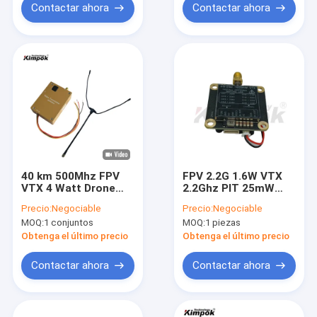
Contactar ahora
Contactar ahora
40 km 500Mhz FPV
FPV 2.2G 1.6W VTX
VTX 4 Watt Drone
2.2Ghz PIT 25mW
Transmisor de video
200mW 1600mW
Precio:
Negociable
Precio:
Negociable
Frecuencia
Transmisor de vídeo
MOQ:
1 conjuntos
MOQ:
1 piezas
personalizable
y receptor de drones
para transmisión de
Obtenga el último precio
Obtenga el último precio
audio y vídeo
Contactar ahora
Contactar ahora