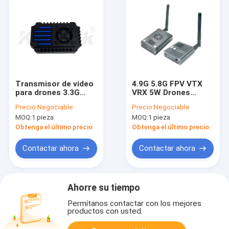
Transmisor de video
4.9G 5.8G FPV VTX
para drones 3.3G
VRX 5W Drones
3.5W, 3.3G VTX para
Transmisor de vídeo
Precio:
Negociable
Precio:
Negociable
drones de carreras
30km aire a tierra
MOQ:
1 pieza
MOQ:
1 pieza
FPV de larga
distancia, VTX
Obtenga el último precio
Obtenga el último precio
analógico 24CH
Contactar ahora
Contactar ahora
Ahorre su tiempo
Permítanos contactar con los mejores
productos con usted.