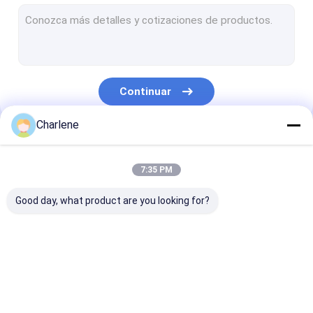
Receptor video de COFDM
Antena del RF
Continuar
Charlene
Nuestras Categorías
7:35 PM
Good day, what product are you looking for?
FPV VTX
Transmisor video de
Transmisor de
FPV
analógico