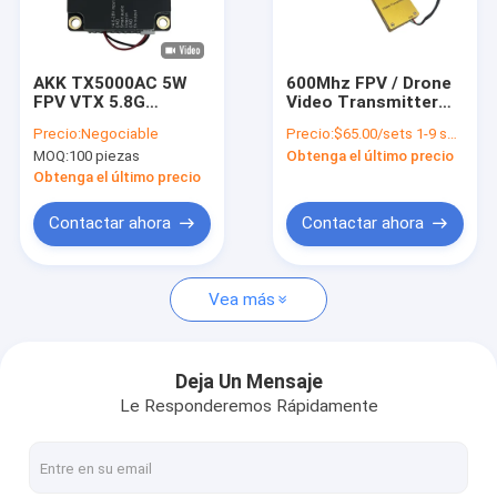
Visita a la fábrica
Control de Calidad
AKK TX5000AC 5W
600Mhz FPV / Drone
FPV VTX 5.8G
Video Transmitter
Contacto
5000mW Transmisor
40km VTX y VRX
Precio:
Negociable
Precio:
$65.00/sets 1-9 sets
de video de drones
Conexión de video
MOQ:
100 piezas
Obtenga el último precio
4.9G-6G 96CH
inalámbrico con 8
Solicitar una cotización
canales Ultra Largo
Obtenga el último precio
Alcance 83g 4 Watt
Contactar ahora
Contactar ahora
FPV VTX
Vea más
Transmisor video de FPV
Transmisor de vídeo analógico
Deja Un Mensaje
Le Responderemos Rápidamente
Radio de malla IP
Transmisor video de COFDM