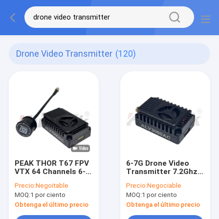
Drone Video Transmitter
(120)
PEAK THOR T67 FPV
6-7G Drone Video
VTX 64 Channels 6-
Transmitter 7.2Ghz
7G 7 Watt Drone
3000mW VTX
Precio:
Negoitable
Precio:
Negociable
Video Transmitter
ALV3000AC FPV VTX
MOQ:
1 por ciento
MOQ:
1 por ciento
for RC Drone
for RC Drone
Obtenga el último precio
Obtenga el último precio