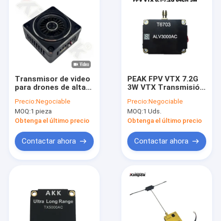
Transmisor de video
PEAK FPV VTX 7.2G
para drones de alta
3W VTX Transmisión
potencia 5W VTX
de Imagen de Largo
Precio:
Negociable
Precio:
Negociable
1.2G FPV,
Alcance 7.2G
MOQ:
1 pieza
MOQ:
1 Uds.
transmisión de
3000mW Transmisor
imagen 9CH 25mW
de Video para Drones
Obtenga el último precio
Obtenga el último precio
5000mW FPV VTX
Contactar ahora
Contactar ahora
Inicio
Productos
Sobre nosotros