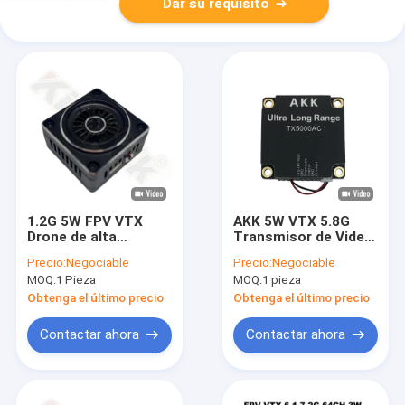
Dar su requisito
1.2G 5W FPV VTX
AKK 5W VTX 5.8G
Drone de alta
Transmisor de Video
potencia Transmisor
para Drones de Largo
Precio:
Negociable
Precio:
Negociable
de video 1.5Ghz UAV
Alcance Ultra
MOQ:
1 Pieza
MOQ:
1 pieza
VTX módulo 9CH
Soporte Smart Audio
para Drone FPV VTX
Obtenga el último precio
Obtenga el último precio
Contactar ahora
Contactar ahora