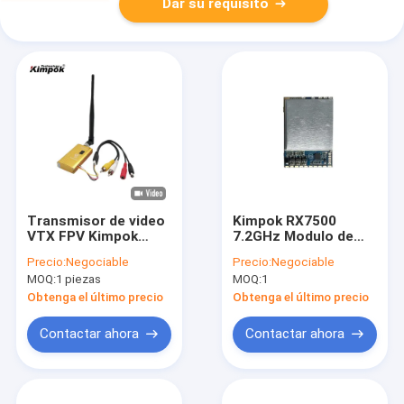
Dar su requisito
Transmisor de video
Kimpok RX7500
VTX FPV Kimpok
7.2GHz Modulo de
Ultra Long Range
receptor de vídeo
Precio:
Negociable
Precio:
Negociable
Flight 1.2G 1080MHz-
analógico de alta
MOQ:
1 piezas
MOQ:
1
1360MHz 1.5W
sensibilidad con
Accesorio para
control de
Obtenga el último precio
Obtenga el último precio
drones Fabricado en
frecuencia SPI y 16
Shenzhen
canales
Contactar ahora
Contactar ahora