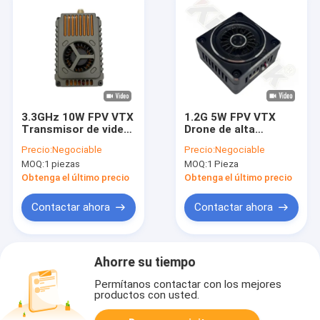
3.3GHz 10W FPV VTX
1.2G 5W FPV VTX
Transmisor de video
Drone de alta
16CH 40km Ultra
potencia Transmisor
Precio:
Negociable
Precio:
Negociable
Largo Alcance
de video 1.5Ghz UAV
MOQ:
1 piezas
MOQ:
1 Pieza
VTX módulo 9CH
Obtenga el último precio
Obtenga el último precio
Contactar ahora
Contactar ahora
Ahorre su tiempo
Permítanos contactar con los mejores
productos con usted.