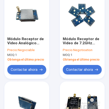
Módulo Receptor de
Módulo Receptor de
Video Analógico
Video de 7.2GHz
Kimpok VRX-3301 de
RX7500 con Salida
Precio:
Negociable
Precio:
Negotioation
3.3GHz con Rango de
CVBS y Control de
MOQ:
1
MOQ:
1
Frecuencia de 3060-
Interruptor SPI/DIP
3500MHz y Alta
para Drones FPV
Obtenga el último precio
Obtenga el último precio
Sensibilidad de
-95dBm para VTX
Contactar ahora
Contactar ahora
FPV
Inicio
Productos
Sobre nosotros