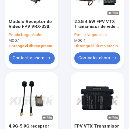
Visita a la fábrica
Control de Calidad
Módulo Receptor de
2.2G 4.5W FPV VTX
Video FPV VRX-3301
Transmisor de vídeo
Contacto
3.3GHz con Voltaje
con 8 canales para la
Precio:
Negociable
Precio:
Negociable
Amplio de 5-36V y
transmisión estable
MOQ:
1
MOQ:
1
Función de Escaneo
de imágenes de
Solicitar una cotización
Automático para
drones
Obtenga el último precio
Obtenga el último precio
Drones FPV
Contactar ahora
Contactar ahora
FPV VTX
Transmisor video de FPV
Transmisor de vídeo analógico
Radio de malla IP
Transmisor video de COFDM
4.9G-5.9G receptor
FPV VTX Transmisor