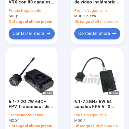
VRX con 80 canales y
de vídeo inalámbrico
Receptor video de COFDM
doble antena para el
4.9-5.8G 2.5W 20km
Precio:
Negociable
Precio:
Negociable
módulo FPV VTX
Larga distancia para
MOQ:
Antena del RF
1
MOQ:
1 pieza
RC Drone UAV
Obtenga el último precio
Obtenga el último precio
Contactar ahora
Contactar ahora
6.1-7.2G 7W 64CH
6.1-7.2GHz 5W 64
FPV Transmisor de
canales FPV VTX
vídeo VTX para
transmisor de video
Precio:
negotication
Precio:
Negociable
drones de carreras
para drones de
MOQ:
1
MOQ:
1
de largo alcance
carreras y de largo
alcance
Obtenga el último precio
Obtenga el último precio