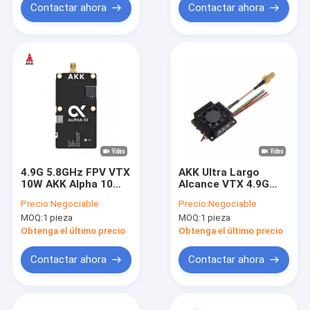
Contactar ahora
Contactar ahora
4.9G 5.8GHz FPV VTX
AKK Ultra Largo
10W AKK Alpha 10
Alcance VTX 4.9G
80CH 10 Watt Drone
5.8G 3W hasta 20 km
Precio:
Negociable
Precio:
Negociable
Video Transmitter
FPV VTX Drone
MOQ:
1 pieza
MOQ:
1 pieza
TBS
Transmisión de video
80CHs
Obtenga el último precio
Obtenga el último precio
Contactar ahora
Contactar ahora