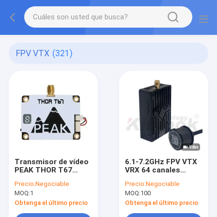
FPV VTX
(321)
Transmisor de vídeo
6.1-7.2GHz FPV VTX
PEAK THOR T67
VRX 64 canales
6.1G-7.2G 3W 64
ALV5000AC 6-7G
Precio:
Negociable
Precio:
Negociable
canales 6-7G FPV
Transmisor y
MOQ:
1
MOQ:
100
VTX
receptor de vídeo
terminado
Obtenga el último precio
Obtenga el último precio