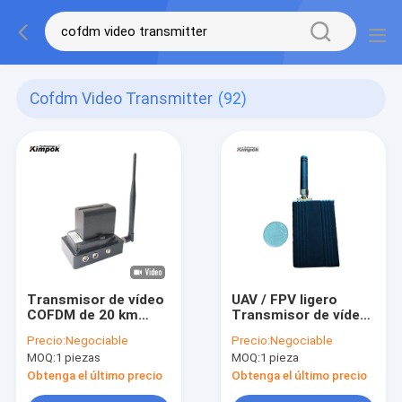
Cofdm Video Transmitter
(92)
Transmisor de vídeo
UAV / FPV ligero
COFDM de 20 km
Transmisor de vídeo
para la transmisión
COFDM 1080P AHD
Precio:
Negociable
Precio:
Negociable
de UAV a larga
Transmisor AV
MOQ:
1 piezas
MOQ:
1 pieza
distancia
inalámbrico con 12V
DC y codificación de
Obtenga el último precio
Obtenga el último precio
vídeo H.265/H.264