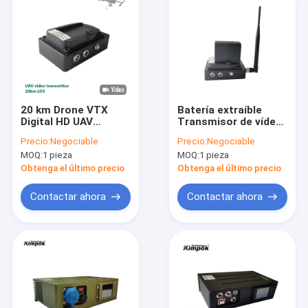
20 km Drone VTX
Batería extraíble
Digital HD UAV
Transmisor de vídeo
Transmisor de video
inalámbrico COFDM
Precio:
Negociable
Precio:
Negociable
AES Encriptación
para emergencias
MOQ:
1 pieza
MOQ:
1 pieza
Entrada HD-MI
AES 128 bits
Encriptación
Obtenga el último precio
Obtenga el último precio
Modulación COFDM
de baja latencia
Contactar ahora
Contactar ahora
Inicio
Productos
Sobre nosotros