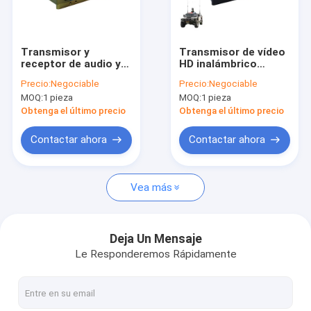
Visita a la fábrica
Control de Calidad
Transmisor y
Transmisor de vídeo
receptor de audio y
HD inalámbrico
Contacto
video inalámbrico
COFDM del vehículo
Precio:
Negociable
Precio:
Negociable
COFDM de potencia
con transmisión e
MOQ:
1 pieza
MOQ:
1 pieza
de RF ajustable con
entrada de datos
Solicitar una cotización
cifrado
RS232/TTL
Obtenga el último precio
Obtenga el último precio
AES128/256bits
Contactar ahora
Contactar ahora
FPV VTX
Vea más
Transmisor video de FPV
Transmisor de vídeo analógico
Deja Un Mensaje
Le Responderemos Rápidamente
Radio de malla IP
Transmisor video de COFDM