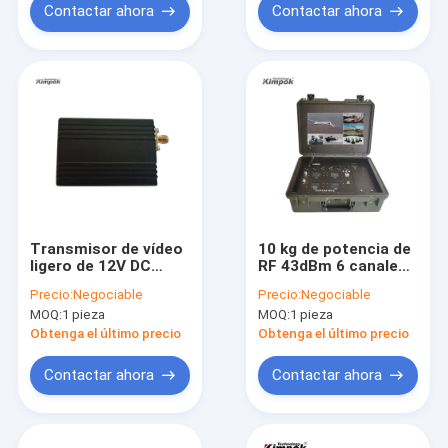
Contactar ahora
Contactar ahora
Transmisor de vídeo
10 kg de potencia de
ligero de 12V DC
RF 43dBm 6 canales
COFDM AHD
Transmisor de vídeo
Precio:
Negociable
Precio:
Negociable
Transmisor de vídeo
COFDM 20 vatios HD
MOQ:
1 pieza
MOQ:
1 pieza
de audio inalámbrico
1080P Comunicación
200mW Alta
AV inalámbrica
Obtenga el último precio
Obtenga el último precio
resolución 1080p
60fps
Contactar ahora
Contactar ahora