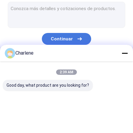
Receptor video de COFDM
Antena del RF
Continuar
Charlene
Nuestras Categorías
2:39 AM
Good day, what product are you looking for?
FPV VTX
Transmisor video de
Transmisor de
FPV
analógico