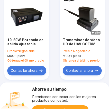
10-20W Potencia de
Transmisor de vídeo
salida ajustable
HD de UAV COFDM
COFDM Transmisor y
ligero con cifrado
Precio:
Negociable
Precio:
Negociable
receptor de video de
AES y intervalo de
MOQ:
1 pieza
MOQ:
1 pieza
drones inalámbricos
vigilancia 1/32
de largo alcance para
Obtenga el último precio
Obtenga el último precio
aplicaciones
versátiles
Contactar ahora
Contactar ahora
Ahorre su tiempo
Permítanos contactar con los mejores
productos con usted.