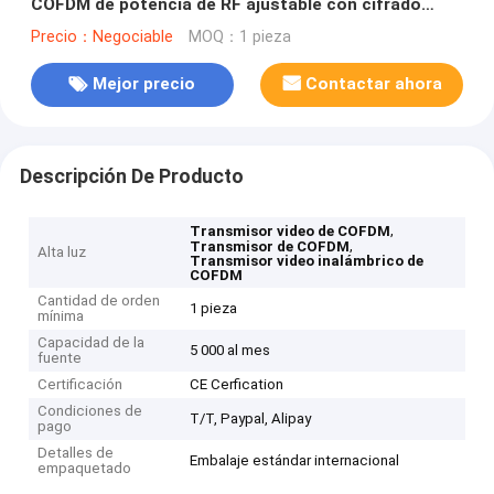
COFDM de potencia de RF ajustable con cifrado
AES128/256bits
Precio：Negociable
MOQ：1 pieza
Mejor precio
Contactar ahora
Descripción De Producto
,
Transmisor video de COFDM
,
Transmisor de COFDM
Alta luz
Transmisor video inalámbrico de
COFDM
Cantidad de orden
1 pieza
mínima
Capacidad de la
5 000 al mes
fuente
Certificación
CE Cerfication
Condiciones de
T/T, Paypal, Alipay
pago
Detalles de
Embalaje estándar internacional
empaquetado