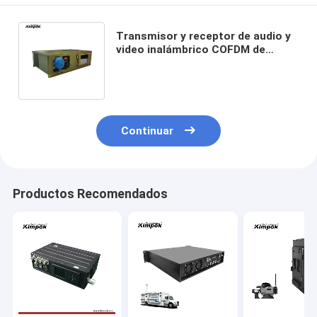
Transmisor y receptor de audio y
video inalámbrico COFDM de
potencia de RF ajustable con
cifrado AES128/256bits
Continuar
Productos Recomendados