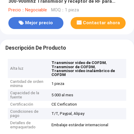
300-900mhz Transmisor y receptor de RF para
navegación marítima
Precio：Negociable
MOQ：1 pieza
Mejor precio
Contactar ahora
Descripción De Producto
,
Transmisor video de COFDM
,
Transmisor de COFDM
Alta luz
Transmisor video inalámbrico de
COFDM
Cantidad de orden
1 pieza
mínima
Capacidad de la
5 000 al mes
fuente
Certificación
CE Cerfication
Condiciones de
T/T, Paypal, Alipay
pago
Detalles de
Embalaje estándar internacional
empaquetado