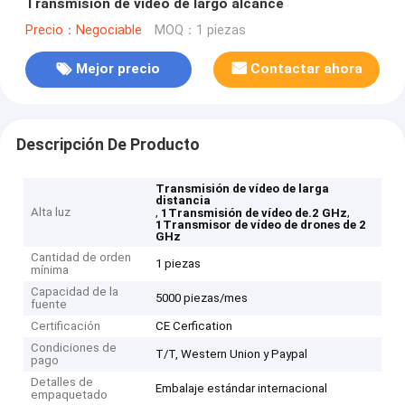
Transmisión de vídeo de largo alcance
Precio：Negociable
MOQ：1 piezas
Mejor precio
Contactar ahora
Descripción De Producto
Transmisión de vídeo de larga
distancia
Alta luz
,
,
1Transmisión de vídeo de.2 GHz
1Transmisor de vídeo de drones de 2
GHz
Cantidad de orden
1 piezas
mínima
Capacidad de la
5000 piezas/mes
fuente
Certificación
CE Cerfication
Condiciones de
T/T, Western Union y Paypal
pago
Detalles de
Embalaje estándar internacional
empaquetado