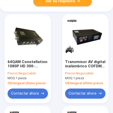
Dar su requisito
64QAM Constellation
Transmisor AV digital
1080P HD 300-
inalámbrico COFDM
900Mhz Largo
para excavadora
Precio:
Negociable
Precio:
Negociable
alcance Nlos Wifi
Transmisión en
MOQ:
1 pieza
MOQ:
1 pieza
Cofdm Transmisor y
tiempo real AES
receptor de video
128/256 bits
Obtenga el último precio
Obtenga el último precio
inalámbrico
Encriptación de
datos
Contactar ahora
Contactar ahora