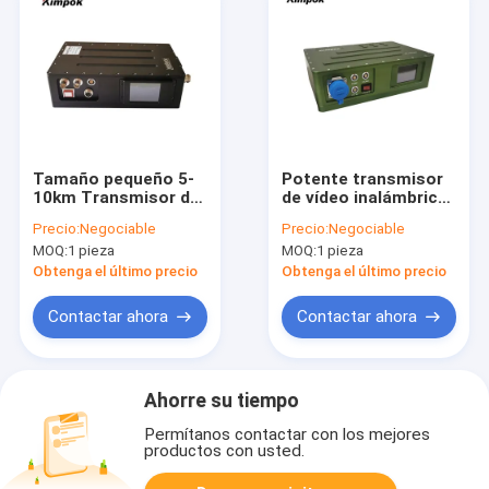
Tamaño pequeño 5-
Potente transmisor
10km Transmisor de
de vídeo inalámbrico
video inalámbrico
NLOS de largo
Precio:
Negociable
Precio:
Negociable
digital Receptor con
alcance con datos
MOQ:
1 pieza
MOQ:
1 pieza
SDI 1080P HD para
RS232 para
transmisión en vivo
transmisión de UAV /
Obtenga el último precio
Obtenga el último precio
1/8 intervalo de
vehículo FEC 1/2 2/3
guardia
3/4 7/8
Contactar ahora
Contactar ahora
Ahorre su tiempo
Permítanos contactar con los mejores
productos con usted.