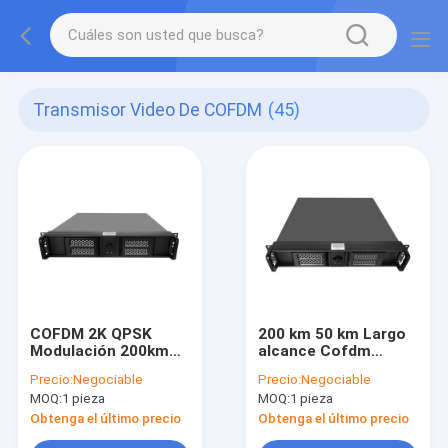
Transmisor Video De COFDM
(45)
COFDM 2K QPSK
200 km 50 km Largo
Modulación 200km
alcance Cofdm
Largo alcance 300-
Transmisor
Precio:
Negociable
Precio:
Negociable
900mhz Transmisor
inalámbrico Fpv HD
MOQ:
1 pieza
MOQ:
1 pieza
y receptor de RF para
Sdi para coche a
navegación marítima
coche con salida de
Obtenga el último precio
Obtenga el último precio
energía RF ajustable