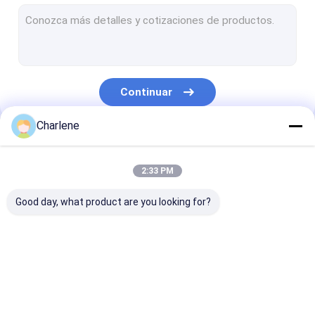
Receptor video de COFDM
Antena del RF
Continuar
Charlene
Nuestras Categorías
2:33 PM
Good day, what product are you looking for?
FPV VTX
Transmisor video de
Transmisor de
FPV
analógico