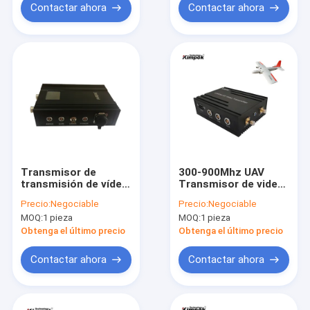
Contactar ahora
Contactar ahora
Transmisor de
300-900Mhz UAV
transmisión de vídeo
Transmisor de video
inalámbrico de alta
inalámbrico 5W
Precio:
Negociable
Precio:
Negociable
potencia de largo
COFDM Drone de
MOQ:
1 pieza
MOQ:
1 pieza
alcance HD UHF para
largo alcance enlace
vigilancia y vigilancia
de datos con molde
Obtenga el último precio
Obtenga el último precio
de seguridad
privado y velocidad
máxima 450km / h
Contactar ahora
Contactar ahora