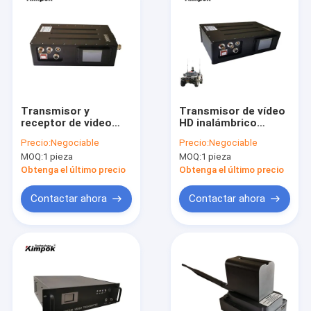
Transmisor y
Transmisor de vídeo
receptor de video
HD inalámbrico
UAV de largo alcance
COFDM del vehículo
Precio:
Negociable
Precio:
Negociable
de 1080p de 20W
con transmisión e
MOQ:
1 pieza
MOQ:
1 pieza
COFDM para
entrada de datos
transmisión de video
RS232/TTL
Obtenga el último precio
Obtenga el último precio
estable e entrada de
datos
Contactar ahora
Contactar ahora
Inicio
Productos
Sobre nosotros